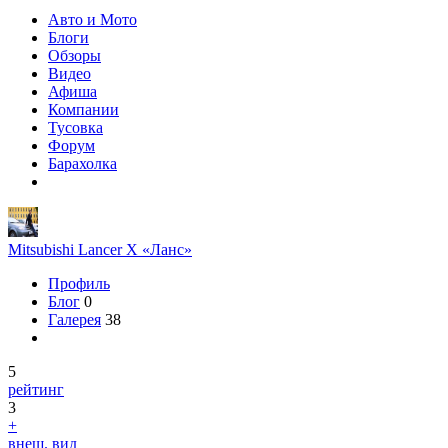
Авто и Мото
Блоги
Обзоры
Видео
Афиша
Компании
Тусовка
Форум
Барахолка
Mitsubishi Lancer X «Ланс»
Профиль
Блог
0
Галерея
38
5
рейтинг
3
+
внеш. вид