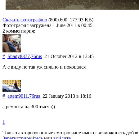
Скачать фотографию
(800x600, 177.93 KB)
Фотография загружена
1 June 2011
в 00:45
2 комментария:
#
Shady8377
.
76rus
21 October 2012
в 13:45
А с виду не так уж сильно и покоцался
#
artem9011
.
76rus
22 January 2013
в 18:16
а ремонта на 300 тысяч))
1
Только авторизованные смотровчане имеют возможность добав
Зарегистрируйтесь
или
войдите
.