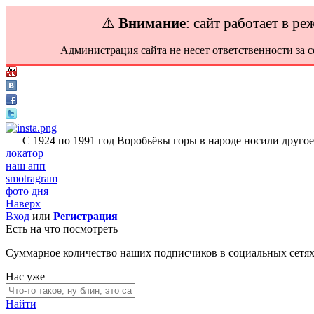
⚠️
Внимание
: сайт работает в р
Администрация сайта не несет ответственности за 
—
С 1924 по 1991 год Воробьёвы горы в народе носили друго
локатор
наш апп
smotragram
фото дня
Наверх
Вход
или
Регистрация
Есть на что посмотреть
Суммарное количество наших подписчиков в социальных сетя
Нас уже
Найти