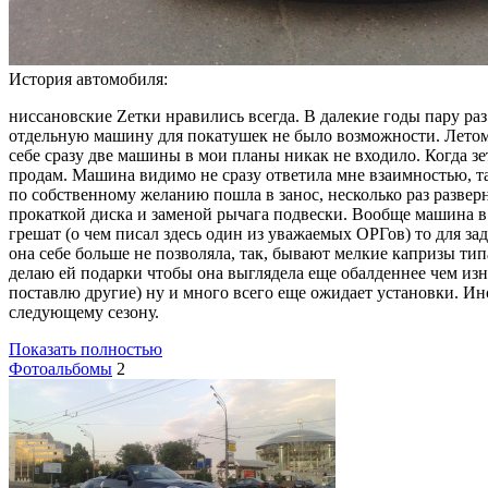
История автомобиля:
ниссановские Zетки нравились всегда. В далекие годы пару раз
отдельную машину для покатушек не было возможности. Летом 2
себе сразу две машины в мои планы никак не входило. Когда зе
продам. Машина видимо не сразу ответила мне взаимностью, та
по собственному желанию пошла в занос, несколько раз развер
прокаткой диска и заменой рычага подвески. Вообще машина в
грешат (о чем писал здесь один из уважаемых ОРГов) то для 
она себе больше не позволяла, так, бывают мелкие капризы ти
делаю ей подарки чтобы она выглядела еще обалденнее чем изн
поставлю другие) ну и много всего еще ожидает установки. Ино
следующему сезону.
Показать полностью
Фотоальбомы
2