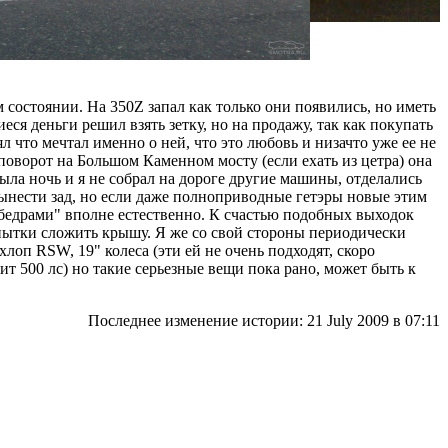
 состоянии. На 350Z запал как только они появились, но иметь
ся деньги решил взять зетку, но на продажу, так как покупать
л что мечтал именно о ней, что это любовь и низачто уже ее не
поворот на Большом Каменном мосту (если ехать из цетра) она
ыла ночь и я не собрал на дороге другие машины, отделались
ынести зад, но если даже полноприводные гетэры новые этим
 бедрами" вполне естественно. К счастью подобных выходок
опытки сложить крышу. Я же со свой стороны периодически
оп RSW, 19" колеса (эти ей не очень подходят, скоро
ит 500 лс) но такие серьезные вещи пока рано, может быть к
Последнее изменение истории: 21 July 2009
в 07:11