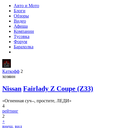
Авто и Мото
Блоги
Обзоры
Видео
Афиша
Компании
Тусовка
Форум
Барахолка
Каткофф
2
хозяин
Nissan
Fairlady Z Coupe (Z33)
«Огненная суч--, простите, ЛЕДИ»
4
рейтинг
2
+
внеш. вид