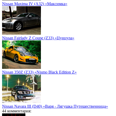
Nissan Maxima IV (A32) «Максимка»
Nissan Fairlady Z Coupe (Z33) «Цунцула»
Nissan 350Z (Z33) «Nismo Black Edition Z»
Nissan Navara III (D40) «Варя - Лягушка Путешественница»
44 комментария: