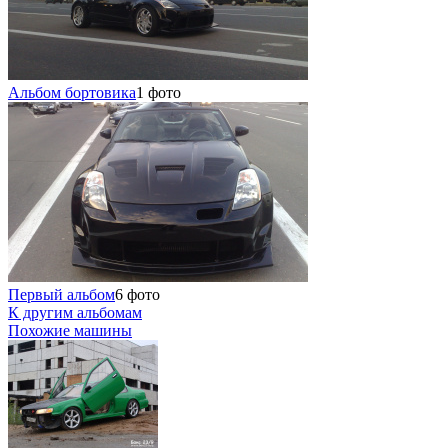
Альбом бортовика
1 фото
Первый альбом
6 фото
К другим альбомам
Похожие машины