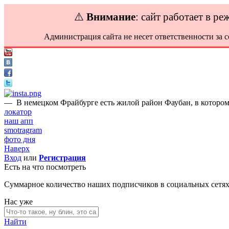
⚠️
Внимание
: сайт работает в р
Администрация сайта не несет ответственности за 
—
В немецком Фрайбурге есть жилой район Фаубан, в которо
локатор
наш апп
smotragram
фото дня
Наверх
Вход
или
Регистрация
Есть на что посмотреть
Суммарное количество наших подписчиков в социальных сетя
Нас уже
Найти