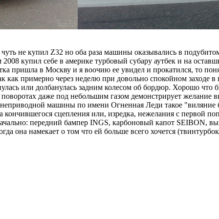
 чуть не купил Z32 но оба раза машины оказывались в подубитом
008 купил себе в америке турбовый субару аутбек и на оставшие
тка пришла в Москву и я воочию ее увидел и прокатился, то поня
к как примерно через неделю при довольно спокойном заходе в 
нулась или долбанулась задним колесом об бордюр. Хорошо что б
 поворотах даже под небольшим газом демонстрирует желание в
заднеприводной машины по имени Огненная Леди такое "виляние
па кончившегося сцепления или, изредка, нежелания с первой п
ачально: передний бампер INGS, карбоновый капот SEIBON, выхл
гда она намекает о том что ей больше всего хочется (твинтурбок