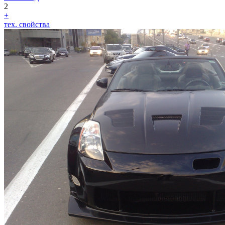
2
+
тех. свойства