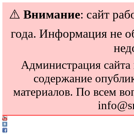
⚠️
Внимание
: сайт раб
года. Информация не о
нед
Администрация сайта н
содержание опубли
материалов. По всем во
info@s