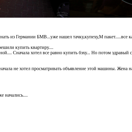
ть из Германии БМВ...уже нашел тачку,купеху,М пакет.....все к
ешили купить квартиру....
й.... Сначала хотел все равно купить бэху... Но потом здравый
сначала не хотел просматривать объявление этой машины. Жена н
 начались....