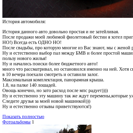
История автомобиля:
История данного авто довольно простая и не затейливая.
После продажи моей любимой фиолетовый бестии я хотел пригна
НО!) Всегда есть ОДНО НО!
После свадьбы, про которую многие из Вас знают, мы с женой р
Ну и естественно выбор пал между БМВ и более простой машино
пользу нового жилья!
Ну и начались поиски более бюджетного авто!
много что рассматривал, но остановился именно на ней. Хотя 
в 10 вечера поехали смотреть и оставили залог.
Максимальная комплектация, панорамная крыша.
1.8, на палке 140 лошадей.
Овощь конечно, но зато расход после мпс радует))))
Ну и естественно эту машину так же ждут перемены,которые уже
Следите друзья за моей новой машинкой)))
Ну и естественно отзывы приветствуются!)
Показать полностью
Фотоальбомы
1