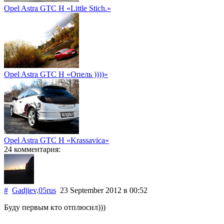
Opel Astra GTC H «Little Stich.»
Opel Astra GTC H «Опель ))))»
Opel Astra GTC H «Krassavica»
24 комментария:
#
Gadjiev
.
05rus
23 September 2012
в 00:52
Буду первым кто отплюсил)))