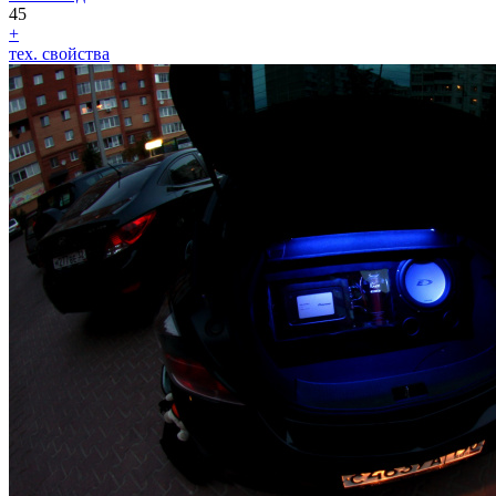
45
+
тех. свойства