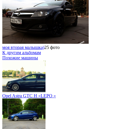
моя вторая малышка)
25 фото
К другим альбомам
Похожие машины
Opel Astra GTC H «LEPO »