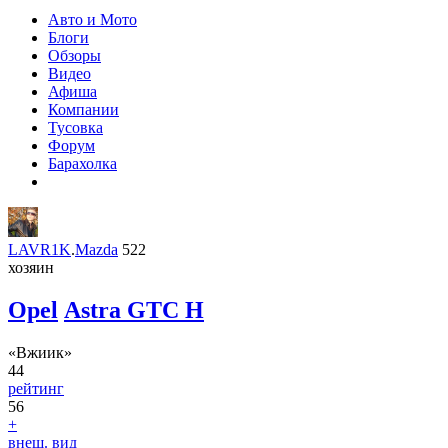
Авто и Мото
Блоги
Обзоры
Видео
Афиша
Компании
Тусовка
Форум
Барахолка
LAVR1K
.
Mazda
522
хозяин
Opel
Astra GTC H
«Вжиик»
44
рейтинг
56
+
внеш. вид