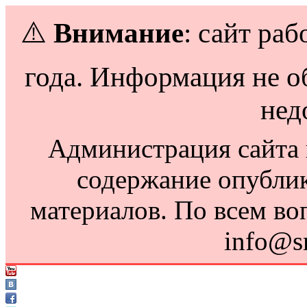
⚠️
Внимание
: сайт раб
года. Информация не о
нед
Администрация сайта н
содержание опубли
материалов. По всем во
info@s