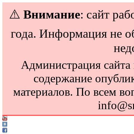
⚠️
Внимание
: сайт раб
года. Информация не о
нед
Администрация сайта н
содержание опубли
материалов. По всем во
info@s