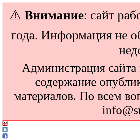
⚠️
Внимание
: сайт раб
года. Информация не о
нед
Администрация сайта н
содержание опубли
материалов. По всем во
info@s