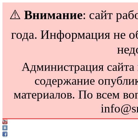
⚠️
Внимание
: сайт раб
года. Информация не о
нед
Администрация сайта н
содержание опубли
материалов. По всем во
info@s