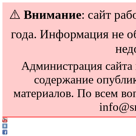
⚠️
Внимание
: сайт раб
года. Информация не о
нед
Администрация сайта н
содержание опубли
материалов. По всем во
info@s