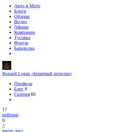
Авто и Мото
Блоги
Обзоры
Видео
Афиша
Компании
Тусовка
Форум
Барахолка
Renault Logan «Бешеный пепелац»
Профиль
Блог
8
Галерея
60
17
рейтинг
6
+
внеш. вид