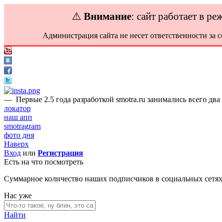
⚠️
Внимание
: сайт работает в р
Администрация сайта не несет ответственности за 
—
Первые 2.5 года разработкой smotra.ru занимались всего два
локатор
наш апп
smotragram
фото дня
Наверх
Вход
или
Регистрация
Есть на что посмотреть
Суммарное количество наших подписчиков в социальных сетя
Нас уже
Найти