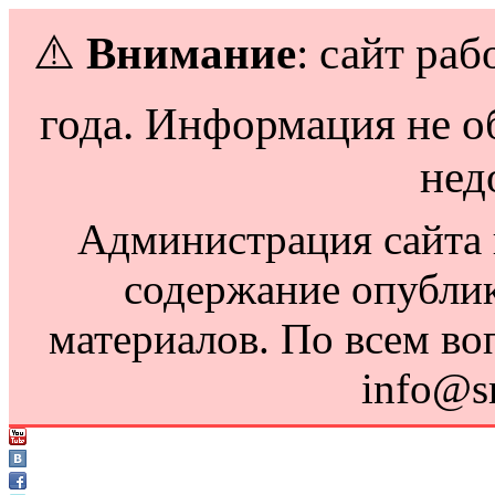
⚠️
Внимание
: сайт раб
года. Информация не о
нед
Администрация сайта н
содержание опубли
материалов. По всем во
info@s