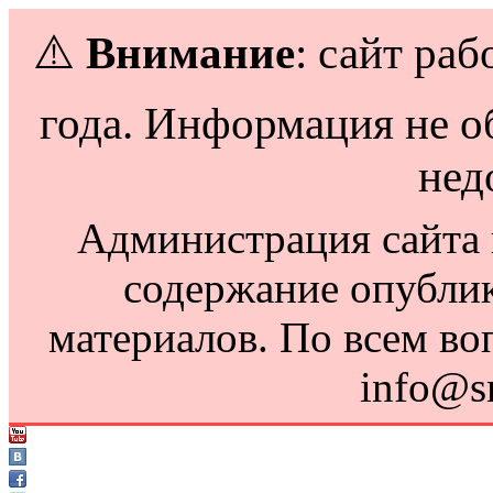
⚠️
Внимание
: сайт раб
года. Информация не о
нед
Администрация сайта н
содержание опубли
материалов. По всем во
info@s