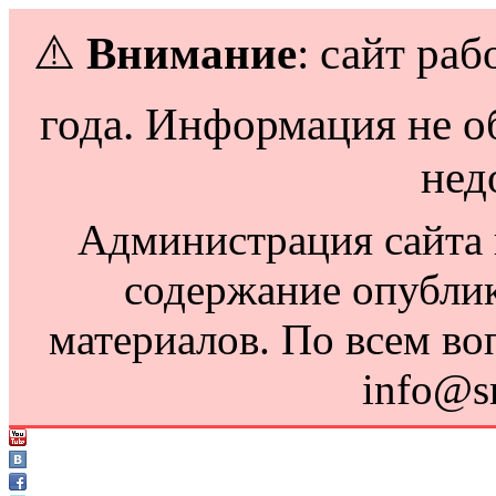
⚠️
Внимание
: сайт раб
года. Информация не о
нед
Администрация сайта н
содержание опубли
материалов. По всем во
info@s