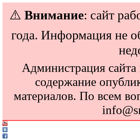
⚠️
Внимание
: сайт раб
года. Информация не о
нед
Администрация сайта н
содержание опубли
материалов. По всем во
info@s