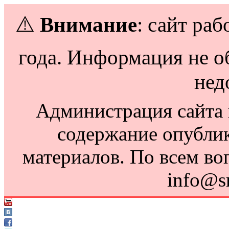
⚠️
Внимание
: сайт раб
года. Информация не о
нед
Администрация сайта н
содержание опубли
материалов. По всем во
info@s