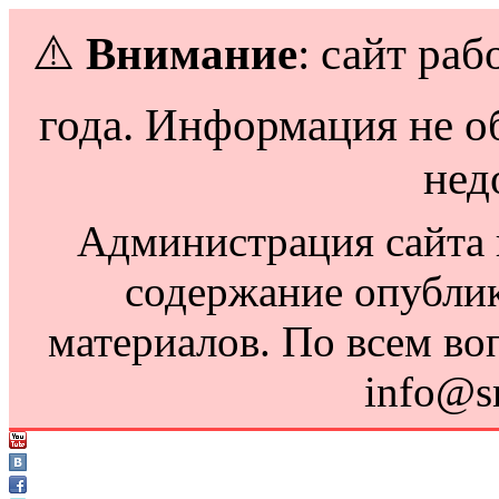
⚠️
Внимание
: сайт раб
года. Информация не о
нед
Администрация сайта н
содержание опубли
материалов. По всем во
info@s