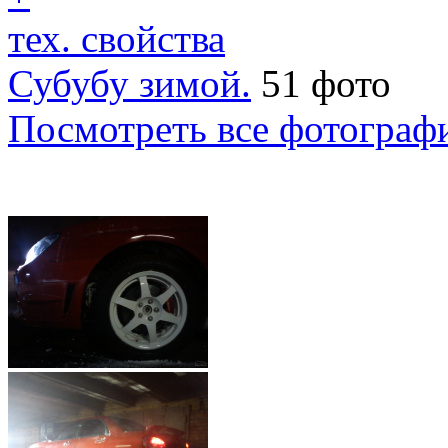
тех. свойства
Субубу зимой.
51 фото
Посмотреть все фотограф