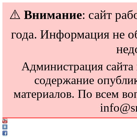
⚠️
Внимание
: сайт раб
года. Информация не о
нед
Администрация сайта н
содержание опубли
материалов. По всем во
info@s