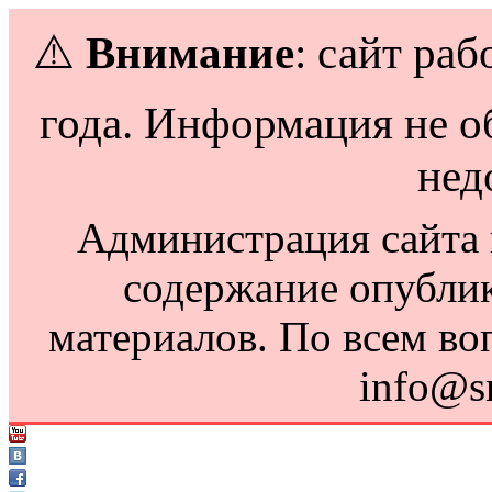
⚠️
Внимание
: сайт раб
года. Информация не о
нед
Администрация сайта н
содержание опубли
материалов. По всем во
info@s