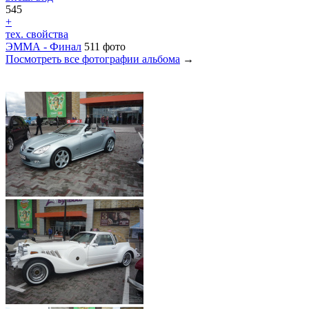
545
+
тех. свойства
ЭММА - Финал
511 фото
Посмотреть все фотографии альбома
→