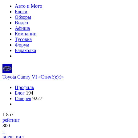
Авто и Мото
Блоги
Обзоры
Видео
Афиша
Компании
Тусовка
Форум
Барахолка
Toyota Camry VI «Стич!:):):)»
Профиль
Блог
194
Галерея
9227
1 857
рейтинг
800
+
внеш. вид