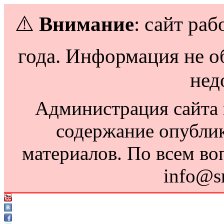
⚠️
Внимание
: сайт раб
года. Информация не о
нед
Администрация сайта н
содержание опубли
материалов. По всем во
info@s