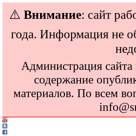
⚠️
Внимание
: сайт раб
года. Информация не о
нед
Администрация сайта н
содержание опубли
материалов. По всем во
info@s