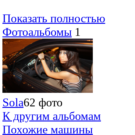
Показать полностью
Фотоальбомы
1
Sola
62 фото
К другим альбомам
Похожие машины