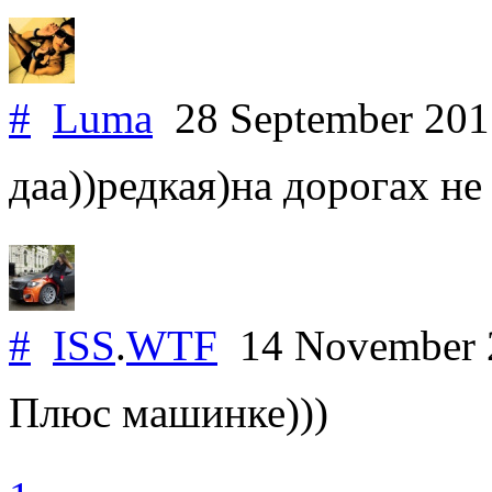
#
Luma
28 September 20
даа))редкая)на дорогах н
#
ISS
.
WTF
14 November
Плюс машинке)))