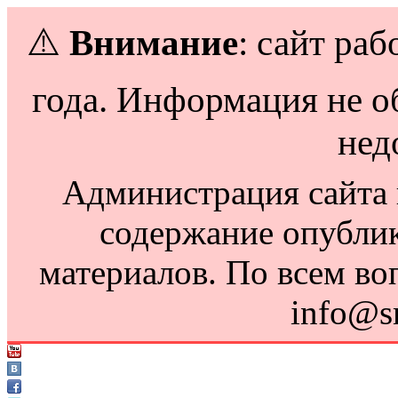
⚠️
Внимание
: сайт раб
года. Информация не о
нед
Администрация сайта н
содержание опубли
материалов. По всем во
info@s