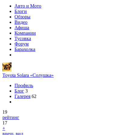
Авто и Мото
Блоги
Обзоры
Видео
Афиша
Компании
Тусовка
Форум
Барахолка
Toyota Solara «Солушка»
Профиль
Блог
3
Галерея
62
19
рейтинг
17
+
внеш. вид