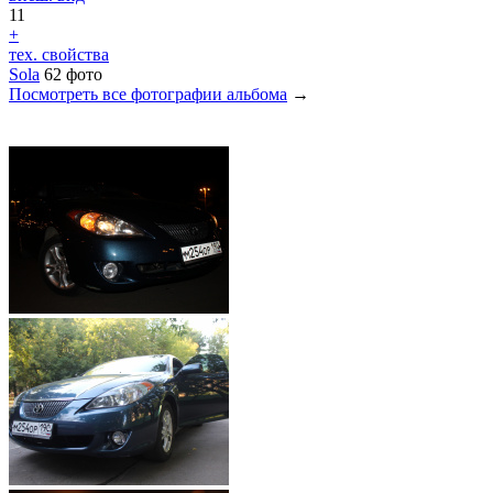
11
+
тех. свойства
Sola
62 фото
Посмотреть все фотографии альбома
→