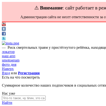
⚠️
Внимание
: сайт работает в р
Администрация сайта не несет ответственности за 
—
Риск смертельных травм у пристёгнутого ребёнка, находящег
локатор
наш апп
smotragram
фото дня
Наверх
Вход
или
Регистрация
Есть на что посмотреть
Суммарное количество наших подписчиков в социальных сетя
Нас уже
Найти