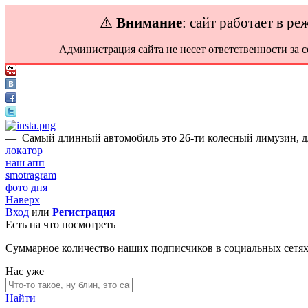
⚠️
Внимание
: сайт работает в р
Администрация сайта не несет ответственности за 
—
Самый длинный автомобиль это 26-ти колесный лимузин, дл
локатор
наш апп
smotragram
фото дня
Наверх
Вход
или
Регистрация
Есть на что посмотреть
Суммарное количество наших подписчиков в социальных сетя
Нас уже
Найти