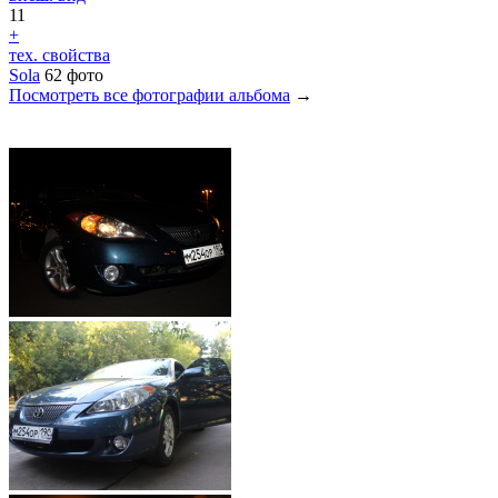
11
+
тех. свойства
Sola
62 фото
Посмотреть все фотографии альбома
→