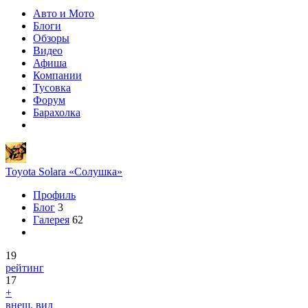
Авто и Мото
Блоги
Обзоры
Видео
Афиша
Компании
Тусовка
Форум
Барахолка
Toyota Solara «Солушка»
Профиль
Блог
3
Галерея
62
19
рейтинг
17
+
внеш. вид