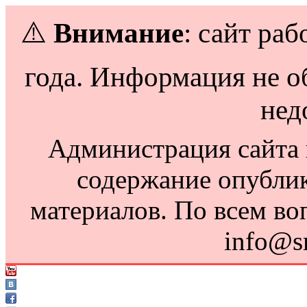
⚠️
Внимание
: сайт раб
года. Информация не о
нед
Администрация сайта н
содержание опубли
материалов. По всем во
info@s