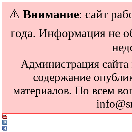
⚠️
Внимание
: сайт раб
года. Информация не о
нед
Администрация сайта н
содержание опубли
материалов. По всем во
info@s