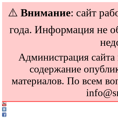
⚠️
Внимание
: сайт раб
года. Информация не о
нед
Администрация сайта н
содержание опубли
материалов. По всем во
info@s