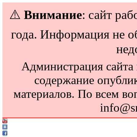
⚠️
Внимание
: сайт раб
года. Информация не о
нед
Администрация сайта н
содержание опубли
материалов. По всем во
info@s