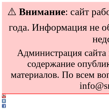
⚠️
Внимание
: сайт раб
года. Информация не о
нед
Администрация сайта н
содержание опубли
материалов. По всем во
info@s