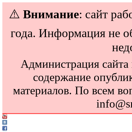
⚠️
Внимание
: сайт раб
года. Информация не о
нед
Администрация сайта н
содержание опубли
материалов. По всем во
info@s