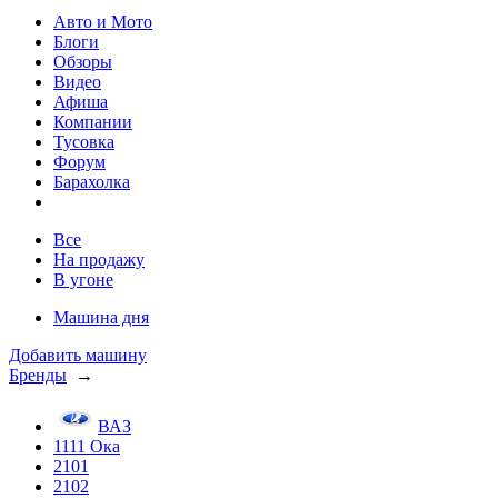
Авто и Мото
Блоги
Обзоры
Видео
Афиша
Компании
Тусовка
Форум
Барахолка
Все
На продажу
В угоне
Машина дня
Добавить машину
Бренды
→
ВАЗ
1111 Ока
2101
2102