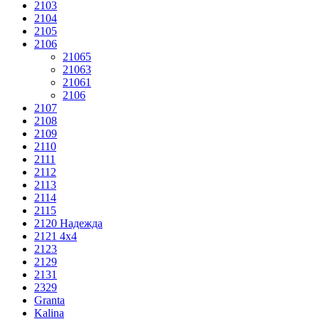
2103
2104
2105
2106
21065
21063
21061
2106
2107
2108
2109
2110
2111
2112
2113
2114
2115
2120 Надежда
2121 4x4
2123
2129
2131
2329
Granta
Kalina