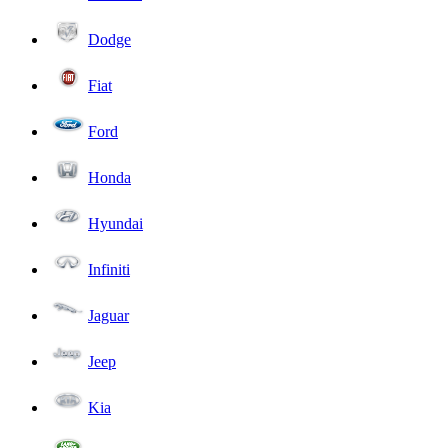
Dodge
Fiat
Ford
Honda
Hyundai
Infiniti
Jaguar
Jeep
Kia