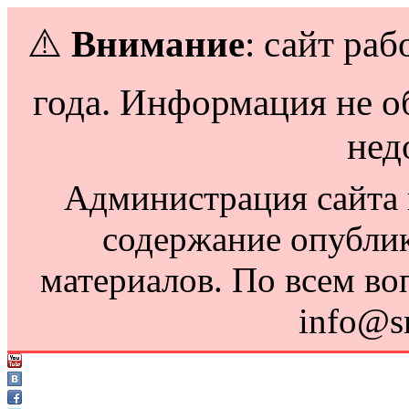
⚠️
Внимание
: сайт раб
года. Информация не о
нед
Администрация сайта н
содержание опубли
материалов. По всем во
info@s