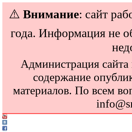
⚠️
Внимание
: сайт раб
года. Информация не о
нед
Администрация сайта н
содержание опубли
материалов. По всем во
info@s