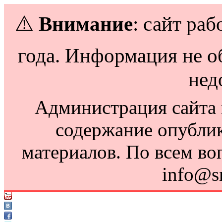
⚠️
Внимание
: сайт раб
года. Информация не о
нед
Администрация сайта н
содержание опубли
материалов. По всем во
info@s