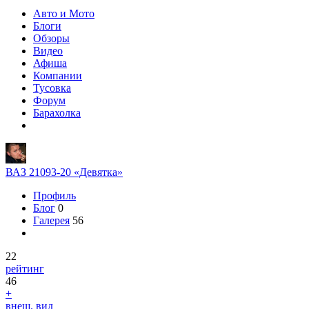
Авто и Мото
Блоги
Обзоры
Видео
Афиша
Компании
Тусовка
Форум
Барахолка
ВАЗ 21093-20 «Девятка»
Профиль
Блог
0
Галерея
56
22
рейтинг
46
+
внеш. вид