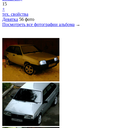
15
+
тех. свойства
Девятка
56 фото
Посмотреть все фотографии альбома
→