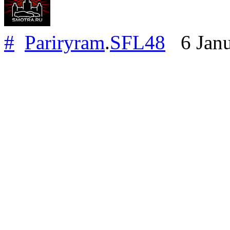
#
Pariryram
.
SFL48
6 Janu