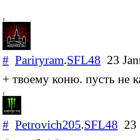
1
#
Pariryram
.
SFL48
23 Jan
+ твоему коню. пусть не 
1
#
Petrovich205
.
SFL48
23 