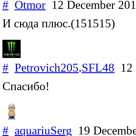
#
Otmor
12 December 20
И сюда плюс.(151515)
#
Petrovich205
.
SFL48
12 
Спасибо!
#
aquariuSerg
19 Decembe