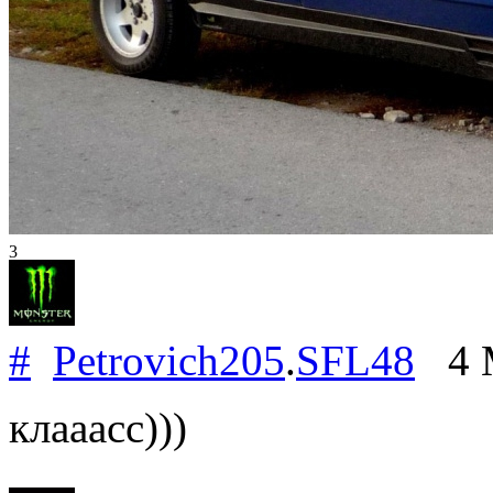
3
#
Petrovich205
.
SFL48
4 M
клааасс)))