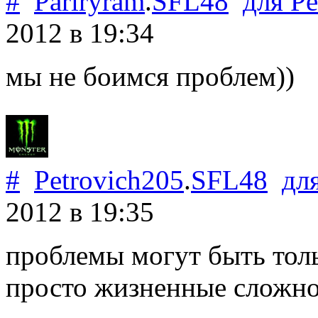
#
Pariryram
.
SFL48
для
Pe
2012
в 19:34
мы не боимся проблем))
#
Petrovich205
.
SFL48
дл
2012
в 19:35
проблемы могут быть толь
просто жизненные сложно