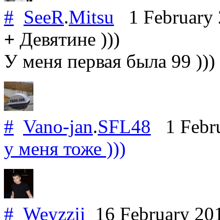
#
SeeR
.
Mitsu
1 February
+
Девятине )))
У меня первая была 99 )))
#
Vano-jan
.
SFL48
1 Febru
у меня тоже )))
#
Weyzzii
16 February 20