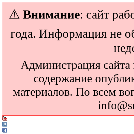
⚠️
Внимание
: сайт раб
года. Информация не о
нед
Администрация сайта н
содержание опубли
материалов. По всем во
info@s