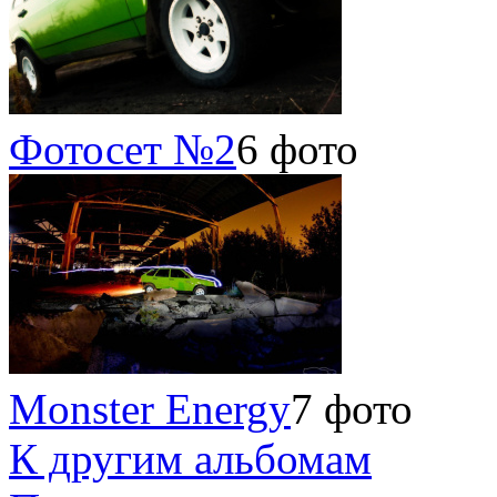
Фотосет №2
6 фото
Monster Energy
7 фото
К другим альбомам