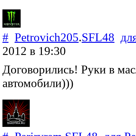
#
Petrovich205
.
SFL48
дл
2012
в 19:30
Договорились! Руки в мас
автомобили)))