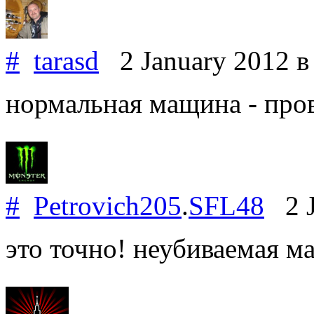
#
tarasd
2 January 2012
в
нормальная мащина - пров
#
Petrovich205
.
SFL48
2 J
это точно! неубиваемая м