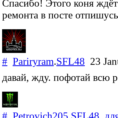
Спасибо! Этого коня ждёт
ремонта в посте отпишусь
#
Pariryram
.
SFL48
23 Jan
давай, жду. пофотай всю р
#
Petrovich205
.
SFL48
дл