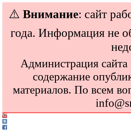
⚠️
Внимание
: сайт раб
года. Информация не о
нед
Администрация сайта н
содержание опубли
материалов. По всем во
info@s