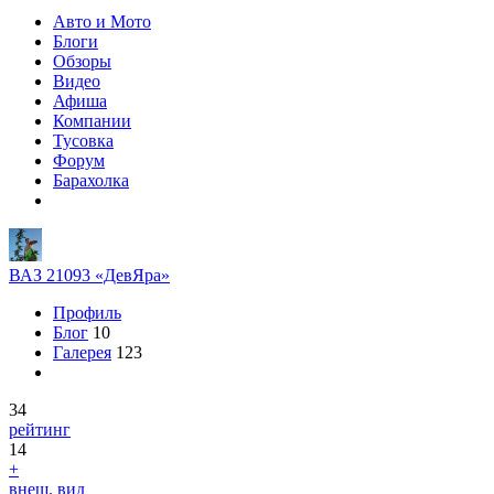
Авто и Мото
Блоги
Обзоры
Видео
Афиша
Компании
Тусовка
Форум
Барахолка
ВАЗ 21093 «ДевЯра»
Профиль
Блог
10
Галерея
123
34
рейтинг
14
+
внеш. вид