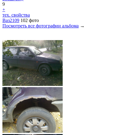
9
+
тех. свойства
Ваз2109
102 фото
Посмотреть все фотографии альбома
→