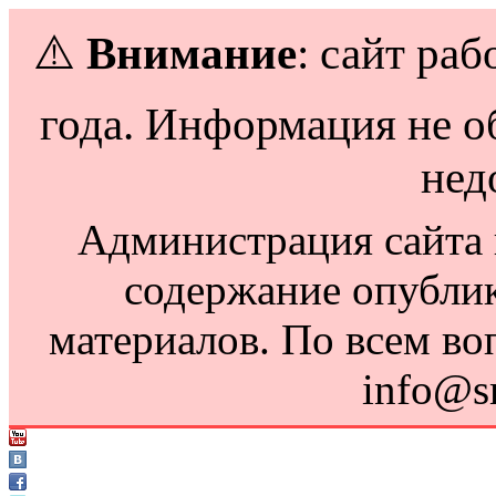
⚠️
Внимание
: сайт раб
года. Информация не о
нед
Администрация сайта н
содержание опубли
материалов. По всем во
info@s