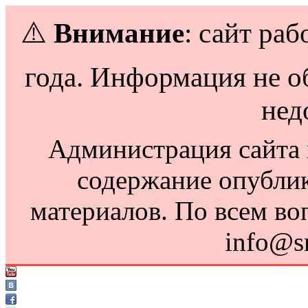
⚠️
Внимание
: сайт раб
года. Информация не о
нед
Администрация сайта н
содержание опубли
материалов. По всем во
info@s