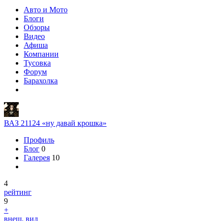
Авто и Мото
Блоги
Обзоры
Видео
Афиша
Компании
Тусовка
Форум
Барахолка
ВАЗ 21124 «ну давай крошка»
Профиль
Блог
0
Галерея
10
4
рейтинг
9
+
внеш. вид