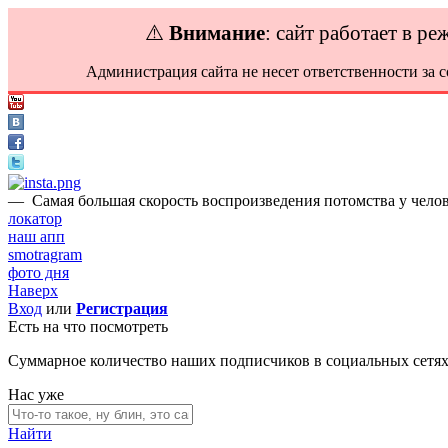
⚠️
Внимание
: сайт работает в р
Администрация сайта не несет ответственности за 
—
Самая большая скорость воспроизведения потомства у челове
локатор
наш апп
smotragram
фото дня
Наверх
Вход
или
Регистрация
Есть на что посмотреть
Суммарное количество наших подписчиков в социальных сетя
Нас уже
Найти