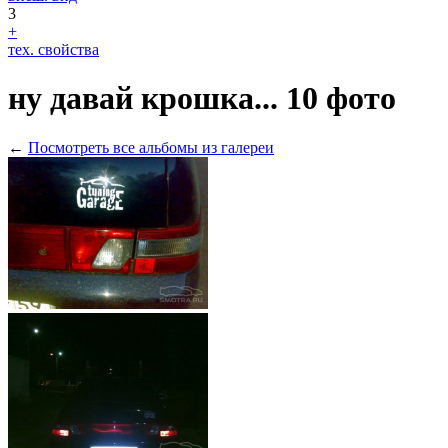
3
+
тех. свойства
ну давай крошка...
10 фото
←
Посмотреть все альбомы из галереи