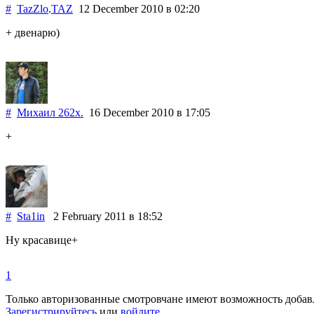
#
TazZlo
.
TAZ
12 December 2010
в 02:20
+ двенарю)
#
Михаил 262х.
16 December 2010
в 17:05
+
#
Sta1in
2 February 2011
в 18:52
Ну красавице+
1
Только авторизованные смотровчане имеют возможность добав
Зарегистрируйтесь
или
войдите
.