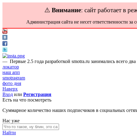
⚠️
Внимание
: сайт работает в р
Администрация сайта не несет ответственности за 
—
Первые 2.5 года разработкой smotra.ru занимались всего два
локатор
наш апп
smotragram
фото дня
Наверх
Вход
или
Регистрация
Есть на что посмотреть
Суммарное количество наших подписчиков в социальных сетя
Нас уже
Найти