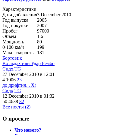
Характеристики
Дата добавления
3 December 2010
Год выпуска
2005
Год покупки
2007
Пробег
97000
Объем
1.6
Мощность
80
0-100 км/ч
199
Макс. скорость
181
Бортовик
Во льдах или Удар Рембо
Сидх
.
TG
27 December 2010
в 12:01
4
1006
23
до дрифтил... Х(
Сидх
.
TG
12 December 2010
в 01:32
50
4638
82
Все посты (
2
)
О проекте
Что нового?