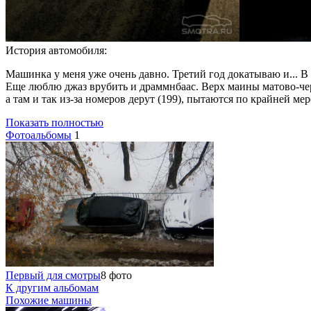
История автомобиля:
Машинка у меня уже очень давно. Третий год докатываю и... В
Еще люблю джаз врубить и драммнбаас. Верх маины матово-черн
а там и так из-за номеров дерут (199), пытаются по крайней мер
Показать полностью
Фотоальбомы
1
Первый для смотры
8 фото
К другим альбомам
Похожие машины