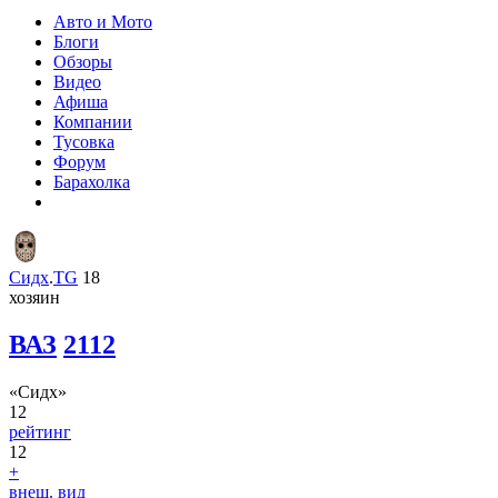
Авто и Мото
Блоги
Обзоры
Видео
Афиша
Компании
Тусовка
Форум
Барахолка
Сидх
.
TG
18
хозяин
ВАЗ
2112
«Сидх»
12
рейтинг
12
+
внеш. вид