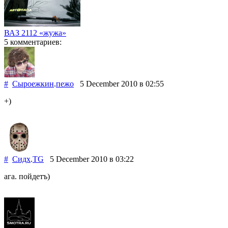
ВАЗ 2112 «жужа»
5 комментариев:
#
Сыроежкин
.
пежо
5 December 2010
в 02:55
+)
#
Сидх
.
TG
5 December 2010
в 03:22
ага. пойдетъ)