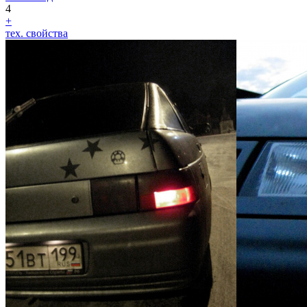
4
+
тех. свойства