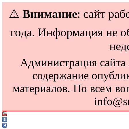
⚠️
Внимание
: сайт раб
года. Информация не о
нед
Администрация сайта н
содержание опубли
материалов. По всем во
info@s