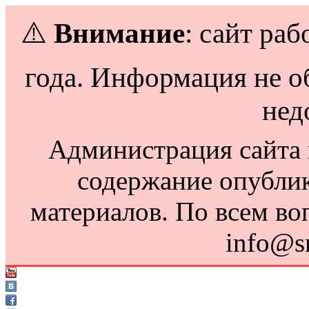
⚠️
Внимание
: сайт раб
года. Информация не о
нед
Администрация сайта н
содержание опубли
материалов. По всем во
info@s