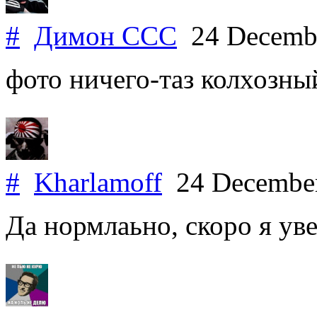
#
Димон ССС
24 Decemb
фото ничего-таз колхозны
#
Kharlamoff
24 Decembe
Да нормлаьно, скоро я ув