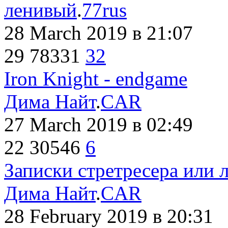
ленивый
.
77rus
28 March 2019
в 21:07
29
78331
32
Iron Knight - endgame
Дима Найт
.
CAR
27 March 2019
в 02:49
22
30546
6
Записки стретресера или 
Дима Найт
.
CAR
28 February 2019
в 20:31