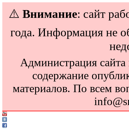
⚠️
Внимание
: сайт раб
года. Информация не о
нед
Администрация сайта н
содержание опубли
материалов. По всем во
info@s