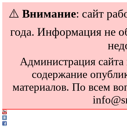
⚠️
Внимание
: сайт раб
года. Информация не о
нед
Администрация сайта н
содержание опубли
материалов. По всем во
info@s