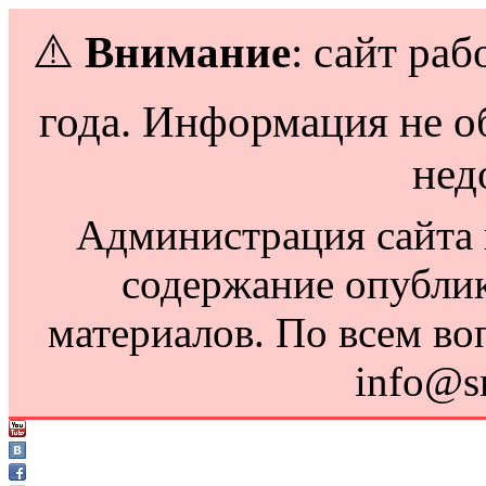
⚠️
Внимание
: сайт раб
года. Информация не о
нед
Администрация сайта н
содержание опубли
материалов. По всем во
info@s