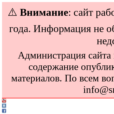
⚠️
Внимание
: сайт раб
года. Информация не о
нед
Администрация сайта н
содержание опубли
материалов. По всем во
info@s