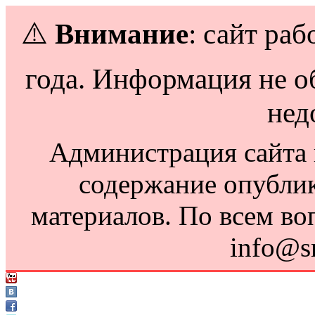
⚠️
Внимание
: сайт раб
года. Информация не о
нед
Администрация сайта н
содержание опубли
материалов. По всем во
info@s