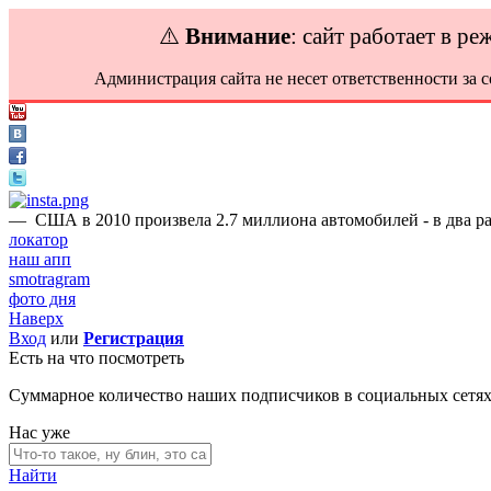
⚠️
Внимание
: сайт работает в р
Администрация сайта не несет ответственности за 
—
США в 2010 произвела 2.7 миллиона автомобилей - в два ра
локатор
наш апп
smotragram
фото дня
Наверх
Вход
или
Регистрация
Есть на что посмотреть
Суммарное количество наших подписчиков в социальных сетя
Нас уже
Найти