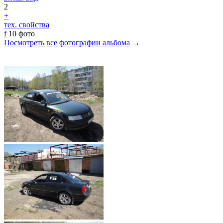
2
+
тех. свойства
f
10 фото
Посмотреть все фотографии альбома
→