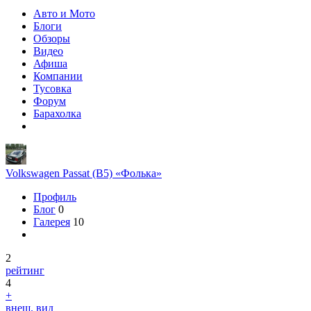
Авто и Мото
Блоги
Обзоры
Видео
Афиша
Компании
Тусовка
Форум
Барахолка
Volkswagen Passat (B5) «Фолька»
Профиль
Блог
0
Галерея
10
2
рейтинг
4
+
внеш. вид